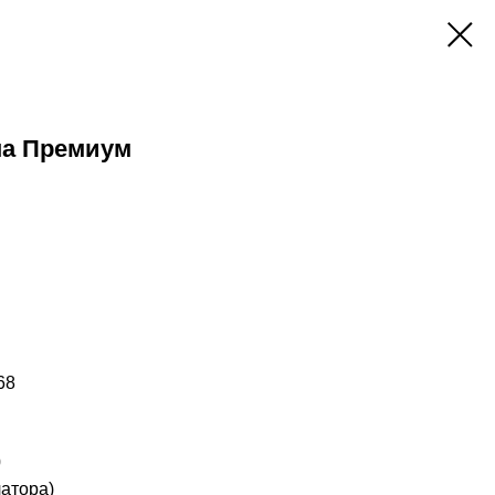
на Премиум
68
0
латора)