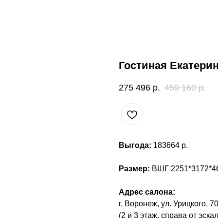
Гостиная Екатери
275 496
р.
459 160
р.
Выгода:
183664 р.
Размер:
ВШГ 2251*3172*4
Адрес салона:
г. Воронеж, ул. Урицкого, 7
(2 и 3 этаж, справа от эска