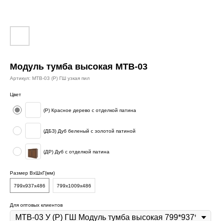
Модуль тумба высокая МТВ-03
Артикул:
МТВ-03 (Р) ГШ узкая пил
Цвет
(Р) Красное дерево с отделкой патина
(ДБЗ) Дуб беленый с золотой патиной
(ДР) Дуб с отделкой патина
Размер ВхШхГ(мм)
799х937х486
799х1009х486
Для оптовых клиентов