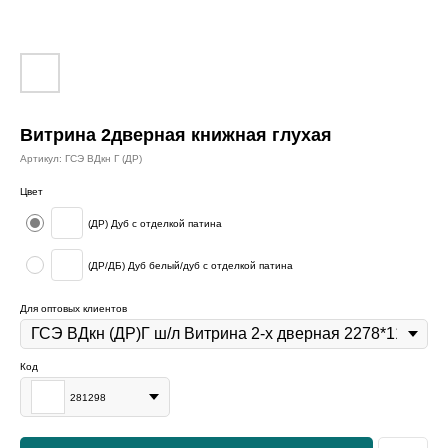
Витрина 2дверная книжная глухая
Артикул:
ГСЭ ВДкн Г (ДР)
Цвет
(ДР) Дуб с отделкой патина
(ДР/ДБ) Дуб белый/дуб с отделкой патина
Для оптовых клиентов
Код
281298