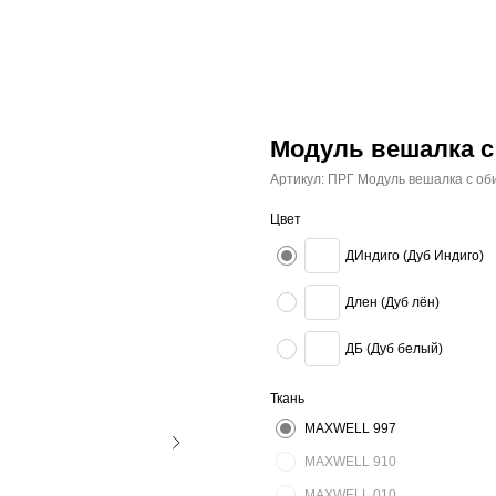
Модуль вешалка с
Артикул:
ПРГ Модуль вешалка с об
Цвет
ДИндиго (Дуб Индиго)
Длен (Дуб лён)
ДБ (Дуб белый)
Ткань
MAXWELL 997
MAXWELL 910
MAXWELL 010