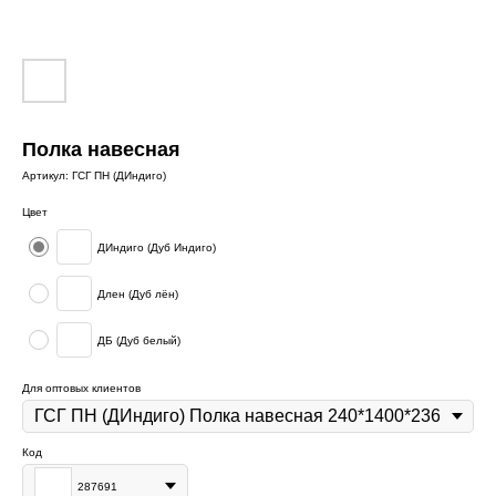
Полка навесная
Артикул:
ГСГ ПН (ДИндиго)
Цвет
ДИндиго (Дуб Индиго)
Длен (Дуб лён)
ДБ (Дуб белый)
Для оптовых клиентов
Код
287691