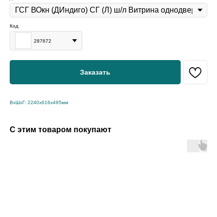
Код
287672
Заказать
ВхШхГ: 2240х616х495мм
С этим товаром покупают