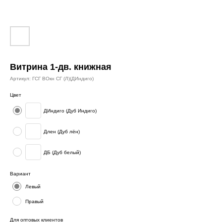
Витрина 1-дв. книжная
Артикул:
ГСГ ВОкн СГ (Л)(ДИндиго)
Цвет
ДИндиго (Дуб Индиго)
Длен (Дуб лён)
ДБ (Дуб белый)
Вариант
Левый
Правый
Для оптовых клиентов