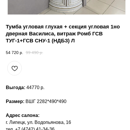
Тумба угловая глухая + секция угловая 1но
дверная Василиса, витраж Ромб ГСВ
ТУГ-1+ГСВ СНУ-1 (НДБЗ) Л
54 720
р.
99 490
р.
Выгода:
44770 р.
Размер:
ВШГ 2282*490*490
Адрес салона:
г. Липецк, ул. Водопьянова, 16
тел. +7 (4742) 41-34-36