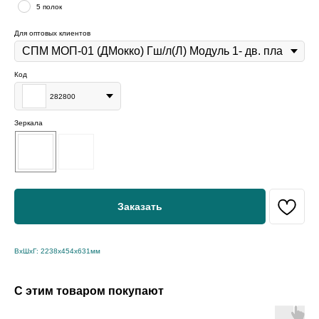
5 полок
Для оптовых клиентов
Код
282800
Зеркала
Заказать
ВхШхГ: 2238х454х631мм
С этим товаром покупают