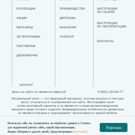
КОЛЛЕКЦИИ
ПРЕИМУЩЕСТВА
ИНСТРУКЦИИ
ПО СБОРКЕ
АКЦИИ
ДИПЛОМЫ
ИНСТРУКЦИИ
ПО ЭКСПЛУАТАЦИИ
МАГАЗИНЫ
ВАКАНСИИ
3D ПРОГРАММА
ГАЛЕРЕЯ
КОНТАКТЫ
ПАРТНЁРАМ
ДИЗАЙНЕРАМ
КАТАЛОГ
Цены на сайте не являются офертой
8 (961) 184-84-77
Натуральный шпон — это природный материал, поэтому рисунок и текстура
могут отличаться от изображений на сайте. Фотографии носят
иллюстративный характер и не являются точным воспроизведением
внешнего вида готового изделия. Индивидуальные особенности древесины
не являются браком и подчеркивают эксклюзивность вашей мебели
Используя сайт, вы соглашаетесь на обработку данных в Cookies
Хорошо
для корректной работы сайта, вашей персонализации,
Яндекс.Метрики и других целей, предусмотренных
Политикой
.