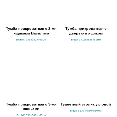
Тумба прикроватная с 2-мя
Тумба прикроватная с
ящиками Василиса
дверью и ящиком
ВхШхГ: 536x582x465мм
ВхШхГ: 711x582x465мм
Тумба прикроватная с 3-мя
Туалетный столик угловой
ящиками
ВхШхГ: 1374x830x830мм
ВхШхГ: 711x582x465мм