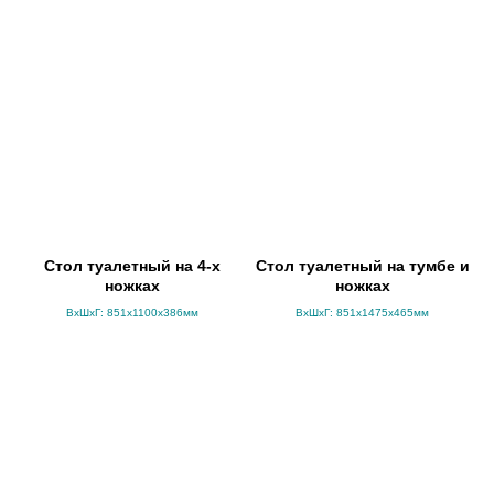
Стол туалетный на 4-х
Стол туалетный на тумбе и
ножках
ножках
ВхШхГ: 851x1100x386мм
ВхШхГ: 851x1475x465мм