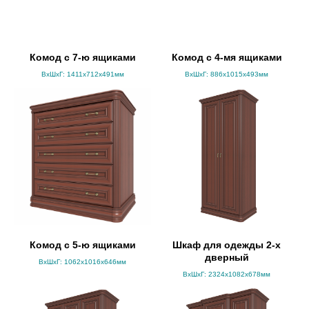
Комод с 7-ю ящиками
Комод с 4-мя ящиками
ВхШхГ: 1411x712x491мм
ВхШхГ: 886x1015x493мм
Комод с 5-ю ящиками
Шкаф для одежды 2-х
дверный
ВхШхГ: 1062x1016x646мм
ВхШхГ: 2324x1082x678мм